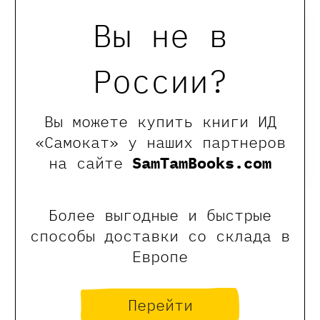
Вы не в
России?
Вы можете купить книги ИД
«Самокат» у наших партнеров
на сайте
SamTamBooks.com
Более выгодные и быстрые
Летняя книга
Весенняя книга
способы доставки со склада в
2090 ₽
1672 ₽
2090 ₽
1672 ₽
Европе
Бернер Ротраут Сузанна
Бернер Ротраут Сузанна
Купить
Купить
Перейти