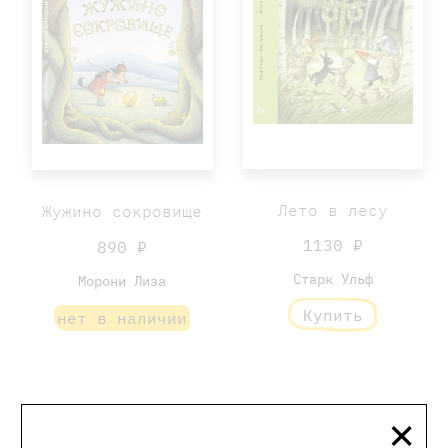
Лето в лесу
Жужино сокровище
1130 ₽
890 ₽
Старк Ульф
Морони Лиза
Купить
нет в наличии
×
-20%
-20%
Хит
Хит