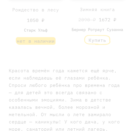
Зимняя книга
Рождество в лесу
2090 ₽
1672 ₽
1050 ₽
Бернер Ротраут Сузанна
Старк Ульф
Купить
нет в наличии
Красота времён года кажется ещё ярче,
если наблюдаешь её глазами ребёнка.
Спроси любого ребёнка про времена года
— для детей это всегда связано с
особенными эмоциями. Зима в детстве
казалась вечной, более морозной и
метельной. От мысли о лете замирало
сердце — каникулы! У кого дача, у кого
море, санаторий или летний лагерь.