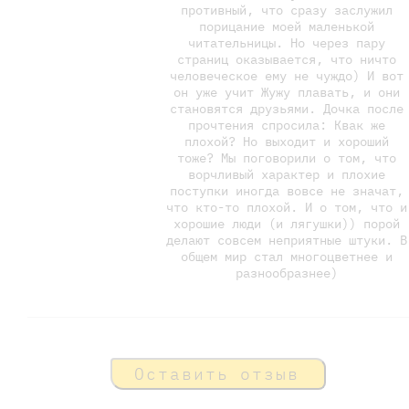
противный, что сразу заслужил
порицание моей маленькой
читательницы. Но через пару
страниц оказывается, что ничто
человеческое ему не чуждо) И вот
он уже учит Жужу плавать, и они
становятся друзьями. Дочка после
прочтения спросила: Квак же
плохой? Но выходит и хороший
тоже? Мы поговорили о том, что
ворчливый характер и плохие
поступки иногда вовсе не значат,
что кто-то плохой. И о том, что и
хорошие люди (и лягушки)) порой
делают совсем неприятные штуки. В
общем мир стал многоцветнее и
разнообразнее)
Оставить отзыв