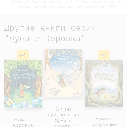
Обращаем Ваше внимание, что отзывы могут оставлять
только зарегистрированные пользователи сайта
Другие книги серии
"Жужа и Коровка"
Хит
Хит
Зимние
приключения
Жужино
Жужа и
Жужи и
сокровище
Коровка
Коровки