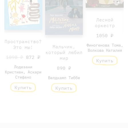
Лесной
оркестр
1050 ₽
Пространство?
Финогенова Тома,
Мальчик,
Это мы!
Волкова Наталия
который любил
1090 ₽
872 ₽
мир
Купить
Лодезани
890 ₽
Кристиан, Аскари
Стефано
Велдкамп Тиббе
Купить
Купить