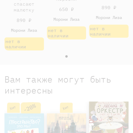
спасают
890 ₽
650 ₽
малютку
Морони Лиза
Морони Лиза
890 ₽
нет в
нет в
Морони Лиза
наличии
наличии
нет в
наличии
Вам также могут быть
интересны
-20%
Хит
Хит