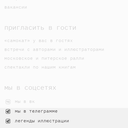
вакансии
пригласить в гости
«самокат» у вас в гостях
встречи с авторами и иллюстраторами
московское и питерское ралли
спектакли по нашим книгам
мы в соцсетях
мы в вк
мы в телеграмме
легенды иллюстрации