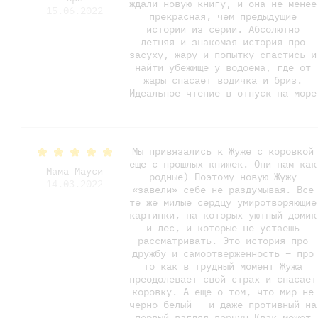
ждали новую книгу, и она не менее
15.06.2022
прекрасная, чем предыдущие
истории из серии. Абсолютно
летняя и знакомая история про
засуху, жару и попытку спастись и
найти убежище у водоема, где от
жары спасает водичка и бриз.
Идеальное чтение в отпуск на море
Мы привязались к Жуже с коровкой
еще с прошлых книжек. Они нам как
Мама Мауси
родные) Поэтому новую Жужу
14.03.2022
«завели» себе не раздумывая. Все
те же милые сердцу умиротворяющие
картинки, на которых уютный домик
и лес, и которые не устаешь
рассматривать. Это история про
дружбу и самоотверженность – про
то как в трудный момент Жужа
преодолевает свой страх и спасает
коровку. А еще о том, что мир не
черно-белый – и даже противный на
первый взгляд ворчун Квак может