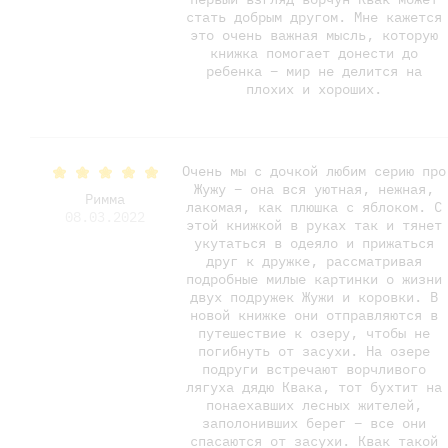
стать добрым другом. Мне кажется
это очень важная мысль, которую
книжка помогает донести до
ребенка – мир не делится на
плохих и хороших.
Очень мы с дочкой любим серию про
Жужу – она вся уютная, нежная,
Римма
лакомая, как плюшка с яблоком. С
08.03.2022
этой книжкой в руках так и тянет
укутаться в одеяло и прижаться
друг к дружке, рассматривая
подробные милые картинки о жизни
двух подружек Жужи и коровки. В
новой книжке они отправляются в
путешествие к озеру, чтобы не
погибнуть от засухи. На озере
подруги встречают ворчливого
лягуха дядю Квака, тот бухтит на
понаехавших лесных жителей,
заполонивших берег – все они
спасаются от засухи. Квак такой