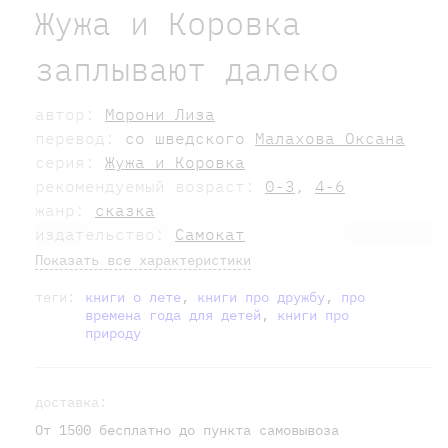
Жужа и Коровка
заплывают далеко
автор:
Морони Лиза
перевод:
со шведского
Малахова Оксана
серия:
Жужа и Коровка
рекомендуемый возраст:
0-3
,
4-6
жанр:
сказка
издательство:
Самокат
Показать все характеристики
теги:
книги о лете
,
книги про дружбу
,
про
времена года для детей
,
книги про
природу
доставка:
От 1500 бесплатно до пункта самовывоза