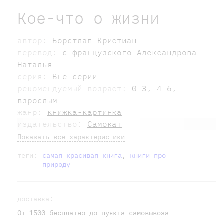
Кое-что о жизни
автор:
Борстлап Кристиан
перевод:
с французского
Александрова
Наталья
серия:
Вне серии
рекомендуемый возраст:
0-3
,
4-6
,
взрослым
жанр:
книжка-картинка
издательство:
Самокат
Показать все характеристики
теги:
самая красивая книга
,
книги про
природу
доставка:
От 1500 бесплатно до пункта самовывоза