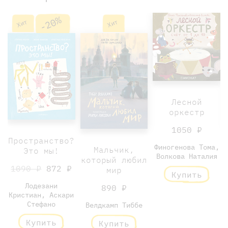
-20%
Хит
Хит
Лесной
оркестр
1050 ₽
Пространство?
Финогенова Тома,
Мальчик,
Это мы!
Волкова Наталия
который любил
1090 ₽
872 ₽
мир
Купить
Лодезани
890 ₽
Кристиан, Аскари
Стефано
Велдкамп Тиббе
Купить
Купить