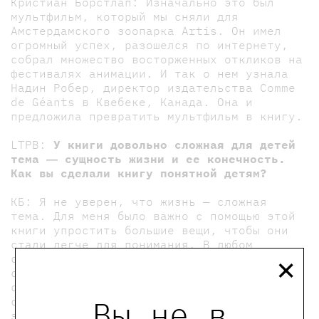
Кристиан Борстлап: Изначально это был
мультфильм, который мы сняли для
Амстердамского зоопарка Artis. Он имел
огромный успех, разошелся по интернету,
собрал множество восторженных откликов на
фестивалях анимации. И так о нем узнала
Надин Робер, директор издательства Comme
de Géants в Квебеке, Канада. Она и
предложила превратить мультфильм в книгу.
LTPB:
У книги довольно сложная для детей
тема ― сущность жизни и ее конечность.
Как вы сделали книгу понятной детям?
КБ: Я не уверен, что жизнь — сложная
тема. Для меня было важно с помощью этой
книги упростить большие вещи, чтобы они
стали легче для понимания. В любом
×
случае, над серьезными вещами лучше
смеяться. Дети ― да и все мы ―
сталкиваемся с жизнью каждый день. Жизнь
Вы не в
смешная, странная, ужасная,
захватывающая, веселая, скучная — и все