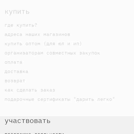
купить
где купить?
адреса наших магазинов
купить оптом (для юл и ип)
организаторам совместных закупок
оплата
доставка
возврат
как сделать заказ
подарочные сертификаты "дарить легко"
участвовать
программа лояльности