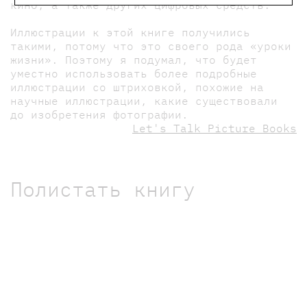
кино, а также других цифровых средств.
Иллюстрации к этой книге получились
такими, потому что это своего рода «уроки
жизни». Поэтому я подумал, что будет
уместно использовать более подробные
иллюстрации со штриховкой, похожие на
научные иллюстрации, какие существовали
до изобретения фотографии.
Let's Talk Picture Books
Полистать книгу