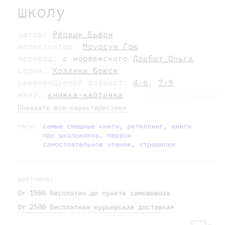
школу
автор:
Рёрвик Бьёрн
иллюстратор:
Моурсун Грю
перевод:
с норвежского
Дробот Ольга
серия:
Козлики Брюсе
рекомендуемый возраст:
4-6
,
7-9
жанр:
книжка-картинка
Показать все характеристики
теги:
самые смешные книги
,
ретеллинг
,
книги
про школьников
,
первое
самостоятельное чтение
,
страшилки
доставка:
От 1500 бесплатно до пункта самовывоза
От 2500 бесплатная курьерская доставка*