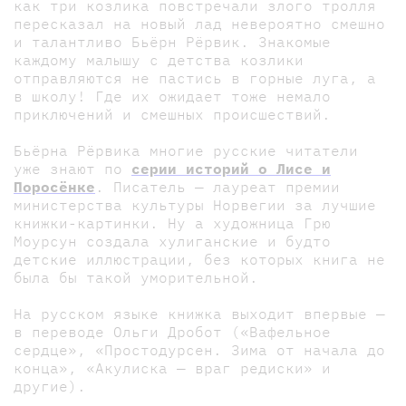
как три козлика повстречали злого тролля
пересказал на новый лад невероятно смешно
и талантливо Бьёрн Рёрвик. Знакомые
каждому малышу с детства козлики
отправляются не пастись в горные луга, а
в школу! Где их ожидает тоже немало
приключений и смешных происшествий.
Бьёрна Рёрвика многие русские читатели
уже знают по
серии историй о Лисе и
Поросёнке
. Писатель — лауреат премии
министерства культуры Норвегии за лучшие
книжки-картинки. Ну а художница Грю
Моурсун создала хулиганские и будто
детские иллюстрации, без которых книга не
была бы такой уморительной.
На русском языке книжка выходит впервые —
в переводе Ольги Дробот («Вафельное
сердце», «Простодурсен. Зима от начала до
конца», «Акулиска — враг редиски» и
другие).