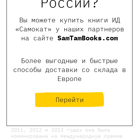
России?
историю, которая подкрепляет текст и
идет параллельно ему. Текст и
изображения гармонично дополняют друг
Вы можете купить книги ИД
друга через юмор. Эту историю просто
«Самокат» у наших партнеров
невозможно проиллюстрировать
на сайте
SamTamBooks.com
иначе, только этими рисунками».
Стиль рисования Моурсун диковатый и
красочный и напоминает детские
Более выгодные и быстрые
рисунки. Серия книжек-картинкок про
козликов Брюсе с уморительно
способы доставки со склада в
смешным текстом Бьёрна Ф. Рёрвика и п
Европе
о-детски небрежными иллюстрациями Грю
Моурсун стала одной из самых успешных
в Норвегии книг с картинками за всю
Перейти
историю — 150 000 печатных
экземпляров.
Грю Моурсун получила несколько наград
за иллюстрации своих детских книг. В
2011, 2012 и 2013 годах она была
номинирована на международную премию