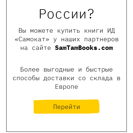
России?
Входила в жюри премий И. П. Белкина
(2004), «Дебют» (2006), «Русский
Букер» (2008).
Вы можете купить книги ИД
Живет в Москве.
«Самокат» у наших партнеров
на сайте
SamTamBooks.com
Более выгодные и быстрые
способы доставки со склада в
Европе
Перейти
Березина Любовь