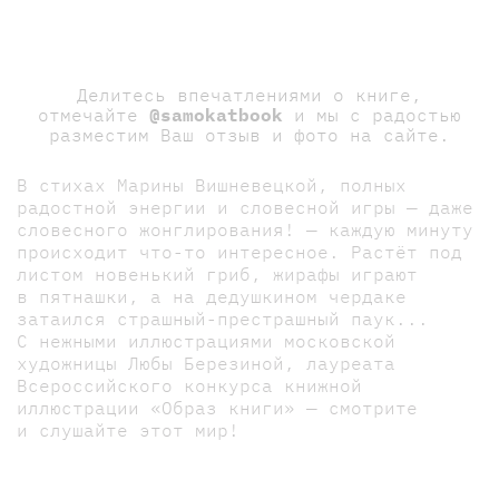
Делитесь впечатлениями о книге,
отмечайте
@samokatbook
и мы с радостью
разместим Ваш отзыв и фото на сайте.
В стихах Марины Вишневецкой, полных
радостной энергии и словесной игры — даже
словесного жонглирования! — каждую минуту
происходит что-то интересное. Растёт под
листом новенький гриб, жирафы играют
в пятнашки, а на дедушкином чердаке
затаился страшный-престрашный паук...
С нежными иллюстрациями московской
художницы Любы Березиной, лауреата
Всероссийского конкурса книжной
иллюстрации «Образ книги» — смотрите
и слушайте этот мир!