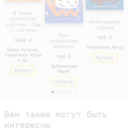
В очень
Солнечной
Необходимая
системе. Год
собака
с поэтами
Один
900 ₽
1850 ₽
прекрасный
Валенок
Гиваргизов Артур
Клюев Евгений,
Гиваргизов Артур
900 ₽
Купить
и др.
Дубиковская
Купить
Мария
Купить
Вам также могут быть
интересны