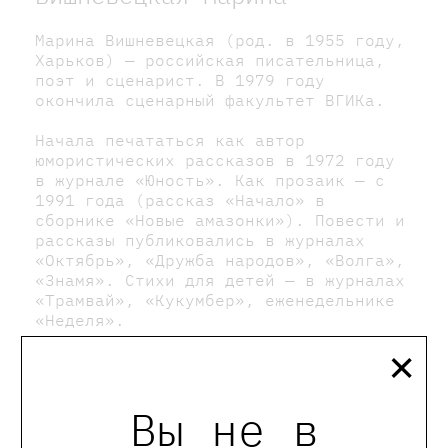
Марина Вишневецкая (род. в 1955 году,
Харьков) — российская писательница,
поэт и сценарист. В 1979 году
окончила сценарный факультет ВГИКа.
Начала печататься как автор
юмористических рассказов в 1972 году
в журнале «Юность». Как прозаик — с
1991 года (рассказ «Начало» в
сборнике «Новые амазонки»). Повести и
рассказы публиковались в журналах
«Октябрь», «Дружба народов», «Волга»,
«Знамя». Стихи для детей — в журналах
«Трамвай», «Кукумбер», еженедельнике
«Неделя».
×
Написала сценарии более чем к 25
мультипликационным и десяти
документальным фильмам. Автор детских
Вы не в
анимационных программ на каналах Рен-
ТВ и ТВЦ.