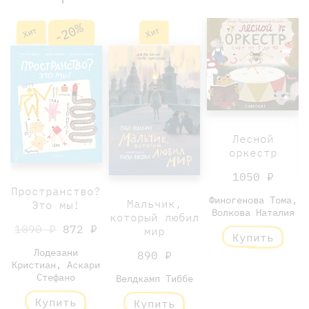
-20%
Хит
Хит
Лесной
оркестр
1050 ₽
Пространство?
Финогенова Тома,
Мальчик,
Это мы!
Волкова Наталия
который любил
1090 ₽
872 ₽
мир
Купить
Лодезани
890 ₽
Кристиан, Аскари
Стефано
Велдкамп Тиббе
Купить
Купить