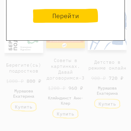
Перейти
Советы в
Детство в
Берегите(сь)
картинках.
режиме онлайн
подростков
Давай
договоримся-3
900 ₽
720 ₽
1000 ₽
800 ₽
1200 ₽
960 ₽
Мурашова
Мурашова
Екатерина
Екатерина
Кляйндинст Анн-
Клер
Купить
Купить
Купить