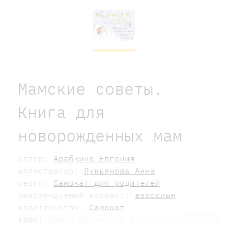
Мамские советы.
Книга для
новорожденных мам
автор:
Арабкина Евгения
иллюстратор:
Лукьянова Анна
серия:
Самокат для родителей
рекомендуемый возраст:
взрослым
издательство:
Самокат
isbn:
978-5-91759-274-9