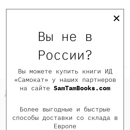
×
0
Отзывы
Вы не в
России?
Оставить отзыв
Обращаем Ваше внимание, что отзывы могут оставлять
Вы можете купить книги ИД
только зарегистрированные пользователи сайта
«Самокат» у наших партнеров
на сайте
SamTamBooks.com
Другие книги серии
"Самокат для родителей"
Более выгодные и быстрые
способы доставки со склада в
-20%
-20%
-20%
Хит
Хит
Европе