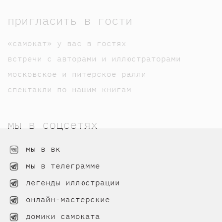
пригласить в гости
«самокат» у вас в гостях
встречи с авторами и иллюстраторами
московское и питерское ралли
спектакли по нашим книгам
мы в соцсетях
мы в вк
мы в телеграмме
легенды иллюстрации
онлайн-мастерские
домики самоката