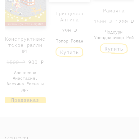
Рамаяна
Принцесса
Ангина
1500 ₽
1200 ₽
790 ₽
Чодхури
Упендракишор Рей
Конструктивис
Топор Ролан
тское ралли
Купить
№1
Купить
1500 ₽
900 ₽
Алексеева
Анастасия,
Алехина Елена и
др.
Предзаказ
узнать