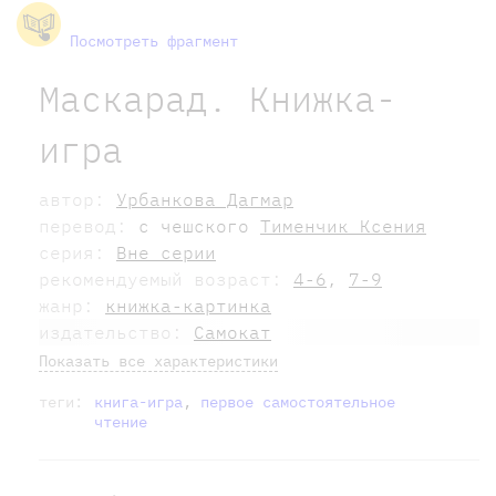
Посмотреть фрагмент
Маскарад. Книжка-
игра
автор:
Урбанкова Дагмар
перевод:
с чешского
Тименчик Ксения
серия:
Вне серии
рекомендуемый возраст:
4-6
,
7-9
жанр:
книжка-картинка
издательство:
Самокат
Показать все характеристики
теги:
книга-игра
,
первое самостоятельное
чтение