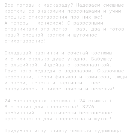
Все готовы к маскараду? Надеваем смешные
костюмы со знакомыми персонажами и учим
смешные стихотворения про них же!
А теперь — меняемся! С разрезными
страничками это легко — раз, два и готов
новый смешной костюм и шуточное
стихотворение!
Складывай картинки и сочетай костюмы
и стихи сколько душе угодно. Бабушку
с эльфийкой. Индейца с космонавткой.
Грустного медведя с водолазом. Сказочные
персонажи, герои фильмов и комиксов, люди
и звери, тексты и картинки — все
закружилось в вихре пляски и веселья!
24 маскарадных костюма + 24 стишка +
8 страниц для творчества! 3276
комбинаций — практически бесконечное
пространство для творчества и шуток!
Придумала игру-книжку чешская художница