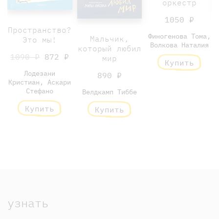
оркестр
1050 ₽
Пространство?
Финогенова Тома,
Мальчик,
Это мы!
Волкова Наталия
который любил
1090 ₽
872 ₽
мир
Купить
Лодезани
890 ₽
Кристиан, Аскари
Стефано
Велдкамп Тиббе
Купить
Купить
узнать