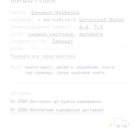
автор:
Баннелл Изабелла
перевод:
с английского
Цилинский Вадим
рекомендуемый возраст:
4-6
,
7-9
жанр:
книжка-картинка
,
активити
издательство:
Самокат
isbn:
978-5-00167-053-7
Показать все характеристики
теги:
книга-квест
,
детям о серьёзном
,
книги
про природу
,
самая красивая книга
доставка:
От 1500 бесплатно до пункта самовывоза
От 2500 бесплатная курьерская доставка*