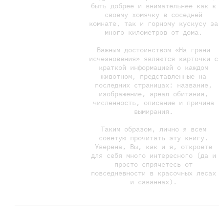
быть добрее и внимательнее как к
своему хомячку в соседней
комнате, так и горному кускусу за
много километров от дома.
Важным достоинством «На грани
исчезновения» являются карточки с
краткой информацией о каждом
животном, представленные на
последних страницах: название,
изображение, ареал обитания,
численность, описание и причина
вымирания.
Таким образом, лично я всем
советую прочитать эту книгу.
Уверена, Вы, как и я, откроете
для себя много интересного (да и
просто спрячетесь от
повседневности в красочных лесах
и саваннах).