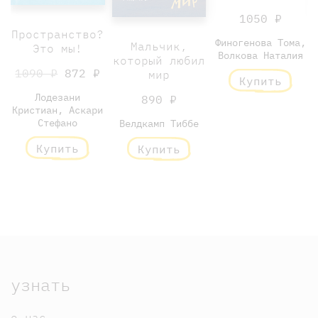
1050 ₽
Пространство?
Финогенова Тома,
Мальчик,
Это мы!
Волкова Наталия
который любил
1090 ₽
872 ₽
мир
Купить
Лодезани
890 ₽
Кристиан, Аскари
Стефано
Велдкамп Тиббе
Купить
Купить
узнать
о нас