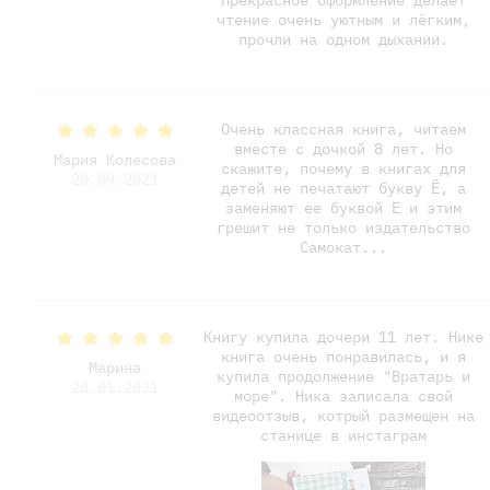
Прекрасное оформление делает
чтение очень уютным и лёгким,
прочли на одном дыхании.
Очень классная книга, читаем
вместе с дочкой 8 лет. Но
Мария Колесова
скажите, почему в книгах для
20.09.2021
детей не печатают букву Ё, а
заменяют ее буквой Е и этим
грешит не только издательство
Самокат...
Книгу купила дочери 11 лет. Нике
книга очень понравилась, и я
Марина
купила продолжение "Вратарь и
28.01.2021
море". Ника записала свой
видеоотзыв, котрый размещен на
станице в инстаграм