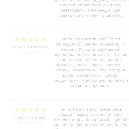
помогут справиться со всеми
невзгодами. Рекомендую для
совместного чтения с детьми.
Книга замечательная! Текст
бесподобный, легко читается, с
Марина Железнова
юмором. История двух детей
16.10.2020
перенесла меня в детство. Чтение
книги вызывало много разных
эмоций - смех, слезы, радость,
страх, сочувствие. Эта история
полна искренности, добра,
преданности. Рекомендую прочитать
детям и взрослым.
Книга Марии Парр "Вафельное
сердце" вошла в копилку моих
Лилия Самиева
любимых книг. Интересный, добрый
09.10.2020
рассказ о приключениях детей. Как