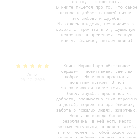
за то, что они есть.
В книге пишется про то, что самое
главное и доброе в нашей жизни -
это любовь и дружба.
Мы желаем каждому, независимо от
возраста, прочитать эту душевную,
искреннюю и временами смешную
книгу. Спасибо, автору книги!
Книга Марии Парр «Вафельное
сердце» - позитивная, светлая
Анна
добрая. Написана простым и
20.10.2020
понятным языком. В ней
затрагиваются такие темы, как
любовь, дружба, преданность,
доброта, взаимоотношения взрослых
и детей, первые потери близких,
забота о пожилых людях, животных.
Жизнь не всегда бывает
безоблачна, в ней есть место
разным ситуациям, и важно, чтобы
в этот момент с тобой рядом были
друзья и любящие родные, которые