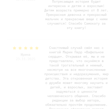
Потрясающая история будет
интересна и детям и взрослым!
Детям возраста примерно от 8 лет.
Прекрасная девочка и прекрасный
мальчик и прекрасные вещи с ними
случаются! Спасибо Самокату за
эту книгу!
Счастливый случай свёл нас с
книгой Марии Парр «Вафельное
Ирина
сердце». Открывая её, мы и не
23.11.2025
представляли, что окунёмся в
такой трогательный и нежный,
несмотря на все многочисленные
происшествия и недоразумения, мир
детства. Эта откровенная история
о дружбе может многому научить и
детей, и взрослых, заставит
задуматься о ценности
человеческого общения. Спасибо
редакции за выбор автора,
обязательно прочтём продолжение.