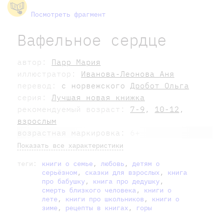
Посмотреть фрагмент
Вафельное сердце
автор:
Парр Мария
иллюстратор:
Иванова-Леонова Аня
перевод:
с норвежского
Дробот Ольга
серия:
Лучшая новая книжка
рекомендуемый возраст:
7-9
,
10-12
,
взрослым
возрастная маркировка:
6+
Показать все характеристики
теги:
книги о семье
,
любовь
,
детям о
серьёзном
,
сказки для взрослых
,
книга
про бабушку
,
книга про дедушку
,
смерть близкого человека
,
книги о
лете
,
книги про школьников
,
книги о
зиме
,
рецепты в книгах
,
горы