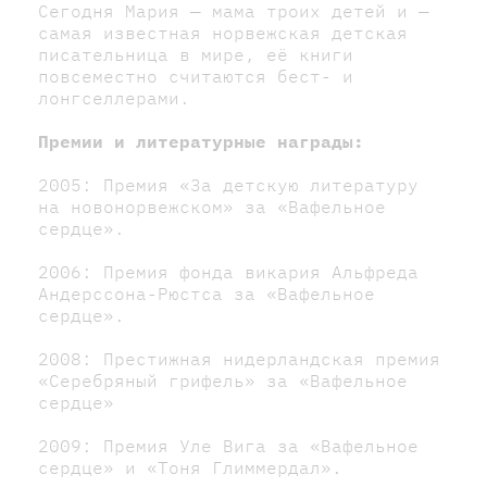
Сегодня Мария — мама троих детей и —
самая известная норвежская детская
писательница в мире, её книги
повсеместно считаются бест- и
лонгселлерами.
Премии и литературные награды:
2005: Премия «За детскую литературу
на новонорвежском» за «Вафельное
сердце».
2006: Премия фонда викария Альфреда
Андерссона-Рюстса за «Вафельное
сердце».
2008: Престижная нидерландская премия
«Серебряный грифель» за «Вафельное
сердце»
2009: Премия Уле Вига за «Вафельное
сердце» и «Тоня Глиммердал».