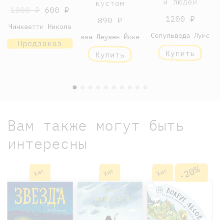
и людей
кустом
1000 ₽
600 ₽
1200 ₽
890 ₽
Чинкветти Никола
Сепульведа Луис
ван Леувен Йоке
Предзаказ
Купить
Купить
Вам также могут быть
интересны
-20%
Хит
Хит
Хит