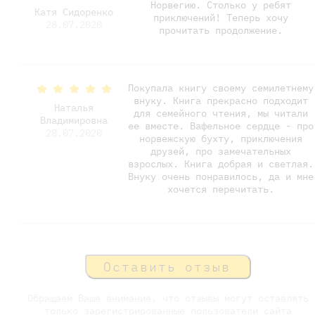
Норвегию. Столько у ребят
Катя Сидоренко
приключений! Теперь хочу
28.07.2020
прочитать продолжение.
Покупала книгу своему семилетнему
внуку. Книга прекрасно подходит
Наталья
для семейного чтения, мы читали
Владимировна
ее вместе. Вафельное сердце - про
28.07.2020
норвежскую бухту, приключения
друзей, про замечательных
взрослых. Книга добрая и светлая.
Внуку очень понравилось, да и мне
хочется перечитать.
Оставить отзыв
Обращаем Ваше внимание, что отзывы могут оставлять
только зарегистрированные пользователи сайта