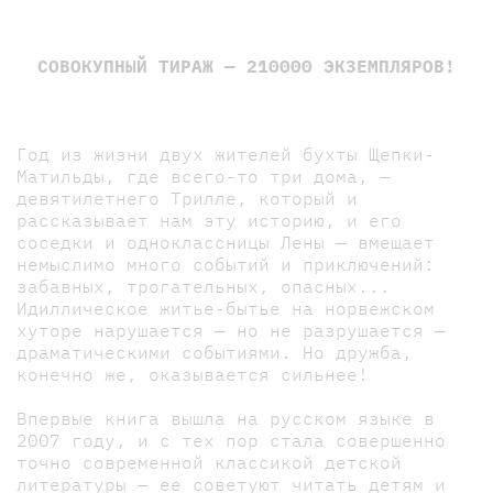
СОВОКУПНЫЙ ТИРАЖ — 210000 ЭКЗЕМПЛЯРОВ!
Год из жизни двух жителей бухты Щепки-
Матильды, где всего-то три дома, —
девятилетнего Трилле, который и
рассказывает нам эту историю, и его
соседки и одноклассницы Лены — вмещает
немыслимо много событий и приключений:
забавных, трогательных, опасных...
Идиллическое житье-бытье на норвежском
хуторе нарушается — но не разрушается —
драматическими событиями. Но дружба,
конечно же, оказывается сильнее!
Впервые книга вышла на русском языке в
2007 году, и с тех пор стала совершенно
точно современной классикой детской
литературы — ее советуют читать детям и