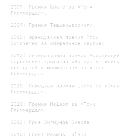
2009: Премия Браге за «Тоня
Глиммердал».
2009: Премия Тешьехьерринги.
2010: Французская премия Prix
Sorcières за «Вафельное сердце»
2010: Литературная премия Ассоциации
норвежских критиков «За лучшую книгу
для детей и юношества» за «Тоня
Глиммердал».
2010: Немецкая премия Luchs за «Тоня
Глиммердал».
2010: Премия Melsom за «Тоню
Глиммердал»
2013: Приз Зигмунда Скарда
2010: Грант Rasmus Løland