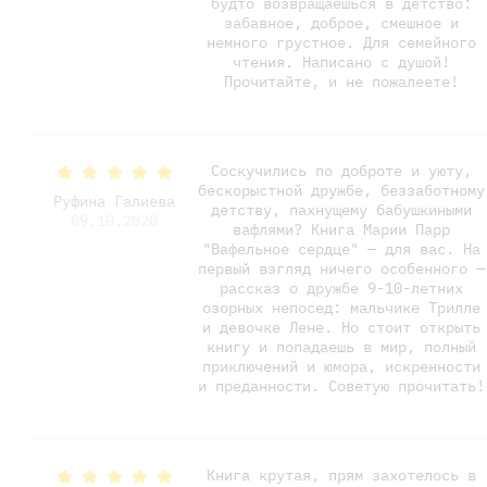
будто возвращаешься в детство:
забавное, доброе, смешное и
немного грустное. Для семейного
чтения. Написано с душой!
Прочитайте, и не пожалеете!
Соскучились по доброте и уюту,
бескорыстной дружбе, беззаботному
Руфина Галиева
детству, пахнущему бабушкиными
09.10.2020
вафлями? Книга Марии Парр
"Вафельное сердце" — для вас. На
первый взгляд ничего особенного —
рассказ о дружбе 9-10-летних
озорных непосед: мальчике Трилле
и девочке Лене. Но стоит открыть
книгу и попадаешь в мир, полный
приключений и юмора, искренности
и преданности. Советую прочитать!
Книга крутая, прям захотелось в