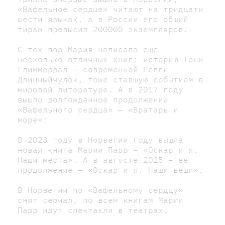
«Вафельное сердце» читают на тридцати
шести языках, а в России его общий
тираж превысил 200000 экземпляров.
С тех пор Мария написала ещё
несколько отличных книг: историю Тони
Глиммердал — современной Пеппи
Длинныйчулок, тоже ставшую событием в
мировой литературе. А в 2017 году
вышло долгожданное продолжение
«Вафельного сердца» — «Вратарь и
море»!
В 2023 году в Норвегии году вышла
новая книга Марии Парр – «Оскар и я.
Наши места». А в августе 2025 – ее
продолжение – «Оскар и я. Наши вещи».
В Норвегии по «Вафельному сердцу»
снят сериал, по всем книгам Марии
Парр идут спектакли в театрах.