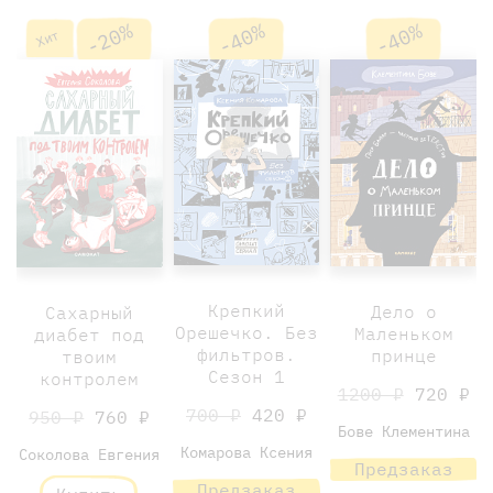
-20%
-40%
-40%
Хит
Крепкий
Дело о
Сахарный
Орешечко. Без
Маленьком
диабет под
фильтров.
принце
твоим
Сезон 1
контролем
1200 ₽
720 ₽
700 ₽
420 ₽
950 ₽
760 ₽
Бове Клементина
Комарова Ксения
Соколова Евгения
Предзаказ
Предзаказ