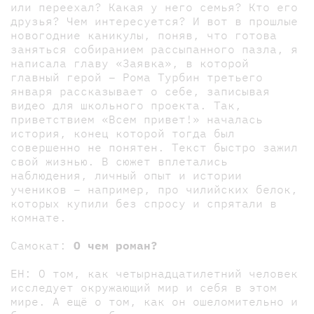
или переехал? Какая у него семья? Кто его
друзья? Чем интересуется? И вот в прошлые
новогодние каникулы, поняв, что готова
заняться собиранием рассыпанного пазла, я
написала главу «Заявка», в которой
главный герой – Рома Турбин третьего
января рассказывает о себе, записывая
видео для школьного проекта. Так,
приветствием «Всем привет!» началась
история, конец которой тогда был
совершенно не понятен. Текст быстро зажил
свой жизнью. В сюжет вплетались
наблюдения, личный опыт и истории
учеников – например, про чилийских белок,
которых купили без спросу и спрятали в
комнате.
Самокат:
О чем роман?
ЕН: О том, как четырнадцатилетний человек
исследует окружающий мир и себя в этом
мире. А ещё о том, как он ошеломительно и