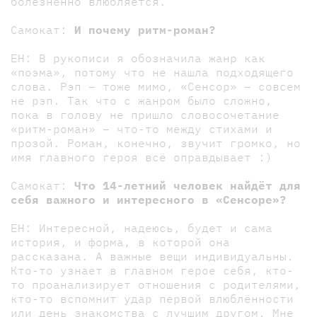
болезненно влюбляется.
Самокат:
И почему ритм-роман?
ЕН: В рукописи я обозначила жанр как
«поэма», потому что не нашла подходящего
слова. Рэп – тоже мимо, «Сенсор» – совсем
не рэп. Так что с жанром было сложно,
пока в голову не пришло словосочетание
«ритм-роман» – что-то между стихами и
прозой. Роман, конечно, звучит громко, но
имя главного героя всё оправдывает :)
Самокат:
Что 14-летний человек найдёт для
себя важного и интересного в «Сенсоре»?
ЕН: Интересной, надеюсь, будет и сама
история, и форма, в которой она
рассказана. А важные вещи индивидуальны.
Кто-то узнает в главном герое себя, кто-
то проанализирует отношения с родителями,
кто-то вспомнит удар первой влюблённости
или день знакомства с лучшим другом. Мне