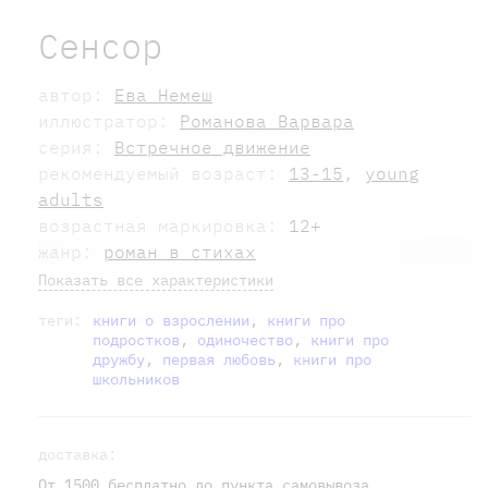
Сенсор
автор:
Ева Немеш
иллюстратор:
Романова Варвара
серия:
Встречное движение
рекомендуемый возраст:
13-15
,
young
adults
возрастная маркировка:
12+
жанр:
роман в стихах
Показать все характеристики
теги:
книги о взрослении
,
книги про
подростков
,
одиночество
,
книги про
дружбу
,
первая любовь
,
книги про
школьников
доставка:
От 1500 бесплатно до пункта самовывоза