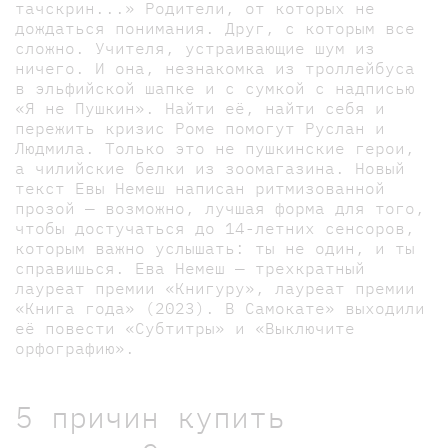
тачскрин...» Родители, от которых не
дождаться понимания. Друг, с которым все
сложно. Учителя, устраивающие шум из
ничего. И она, незнакомка из троллейбуса
в эльфийской шапке и с сумкой с надписью
«Я не Пушкин». Найти её, найти себя и
пережить кризис Роме помогут Руслан и
Людмила. Только это не пушкинские герои,
а чилийские белки из зоомагазина. Новый
текст Евы Немеш написан ритмизованной
прозой — возможно, лучшая форма для того,
чтобы достучаться до 14-летних сенсоров,
которым важно услышать: ты не один, и ты
справишься. Ева Немеш — трехкратный
лауреат премии «Книгуру», лауреат премии
«Книга года» (2023). В Самокате» выходили
её повести «Субтитры» и «Выключите
орфографию».
5 причин купить