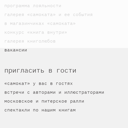
программа лояльности
галерея «самоката» и ее события
в магазинчиках «самоката»
конкурс «книга внутри»
галерея книголюбов
вакансии
пригласить в гости
«самокат» у вас в гостях
встречи с авторами и иллюстраторами
московское и питерское ралли
спектакли по нашим книгам