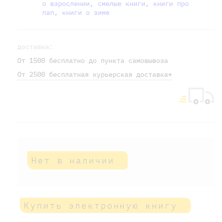
о взрослении
,
смелые книги
,
книги про
пап
,
книги о зиме
доставка:
От 1500 бесплатно до пункта самовывоза
От 2500 бесплатная курьерская доставка*
Нет в наличии
Купить электронную книгу