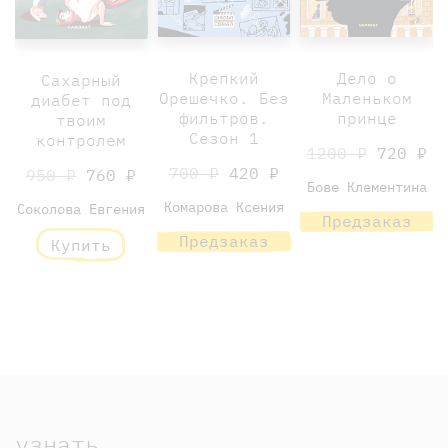
Крепкий
Дело о
Сахарный
Орешечко. Без
Маленьком
диабет под
фильтров.
принце
твоим
Сезон 1
контролем
1200 ₽
720 ₽
700 ₽
420 ₽
950 ₽
760 ₽
Бове Клементина
Комарова Ксения
Соколова Евгения
Предзаказ
Предзаказ
Купить
узнать