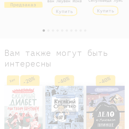
Сепульведа Луис
ван Леувен Йоке
Предзаказ
Купить
Купить
Вам также могут быть
интересны
-20%
-40%
-40%
Хит