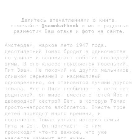
Делитесь впечатлениями о книге,
отмечайте
@samokatbook
и мы с радостью
разместим Ваш отзыв и фото на сайте.
Амстердам, жаркое лето 1947 года.
Десятилетний Томас бродит в одиночестве
по улицам и вспоминает события последней
зимы. В его классе появляется новенький,
Пит Зван. Не похожий на других мальчиков,
слишком серьезный и насмешливый
одновременно, он становится лучшим другом
Томаса. Все в Пите необычно — у него нет
родителей, он живет вместе с тетей Йос и
двоюродной сестрой Бет, в которую Томас
просто-напросто влюбляется. Вместе трое
детей проводят много времени, и
постепенно Томас узнает историю семьи
Пита и Бет. Он понимает — с ним
происходит что-то важное, что уже
навсегда изменит его жизнь.