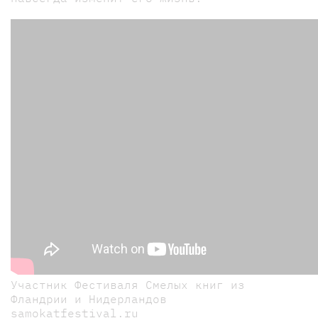
Участник Фестиваля Смелых книг из
Фландрии и Нидерландов
samokatfestival.ru