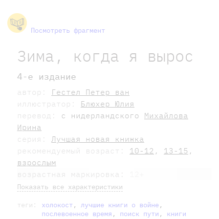
Посмотреть фрагмент
Зима, когда я вырос
4-е издание
автор:
Гестел Петер ван
иллюстратор:
Блюхер Юлия
перевод:
с нидерландского
Михайлова
Ирина
серия:
Лучшая новая книжка
рекомендуемый возраст:
10-12
,
13-15
,
взрослым
возрастная маркировка:
12+
Показать все характеристики
теги:
холокост
,
лучшие книги о войне
,
послевоенное время
,
поиск пути
,
книги