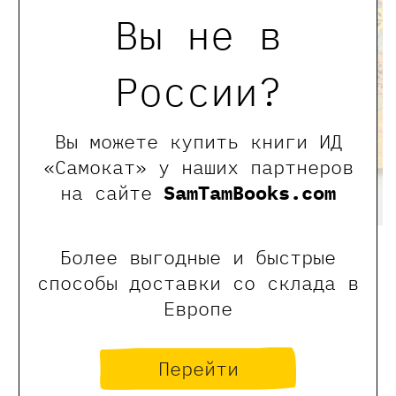
Вы не в
России?
Вы можете купить книги ИД
«Самокат» у наших партнеров
на сайте
SamTamBooks.com
Более выгодные и быстрые
Фото @elena.derevyankina
способы доставки со склада в
Европе
← Предыдущая новость
новости Самоката
Следующая новость →
Перейти