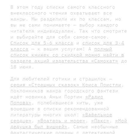
В этом году списки самого классного
внеклассного чтения охватывают все
жанры. Мы разделили их по классам, но
вы же сами понимаете — выбор каждого
читателя индивидуален. Так что смотрите
и выбирайте для себя самое-самое.
Список для 5-6 класса
и
список для 3-4
класса
— к вашим услугам! А
полный
список книжек со скидкой можно найти в
разделе акций издательства «Самокат»
до
18 июня.
Для любителей готики и страшилок —
серия «Страшных сказок» Криса Пристли
,
поклонников жанра городского фэнтези
ждёт новинка Аньи Портин
«Радио
Попова»
, полюбившиеся хиты, уже
вошедшие в списки рекомендованной
литературы многих школ:
«Вафельное
сердце»
,
«Вратарь и море»
,
«Пакс»
,
«Мой
дедушка был вишней»
. Самые необычные
фантастические романы с детективной