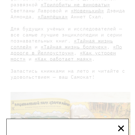
развязкой
«Трилобиты не виноваты»
Светланы Лавровой и
«Новенький»
Дэвида
Алмонда,
«Лампёшка»
Аннет Схап.
Для будущих учёных и исследователей —
все самые лучшие энциклопедии и серии
познавательных книг.
«Тайная жизнь
соплей»
и
«Тайная жизнь болячек»
,
«По
дороге в Йеллоустоун»
,
«Как устроен
мост»
и
«Как работает маяк»
.
Запастись книжками на лето и читайте с
удовольствием — ваш Самокат!
×