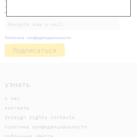
подпишитесь на рассылку, чтобы еженедельно
получать индивидуальные скидки на наши книги и
мероприятия
Политика конфиденциальности
Подписаться
узнать
о нас
контакты
foreign rights contacts
политика конфиденциальности
публичная оферта