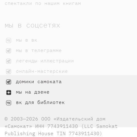
спектакли по нашим книгам
мы в соцсетях
мы в вк
мы в телеграмме
легенды иллюстрации
онлайн-мастерские
домики самоката
мы на дзене
вк для библиотек
© 2003—2026 ООО «Издательский дом
«Самокат» ИНН 7743911430 (LLC Samokat
Publishing House TIN 7743911430)