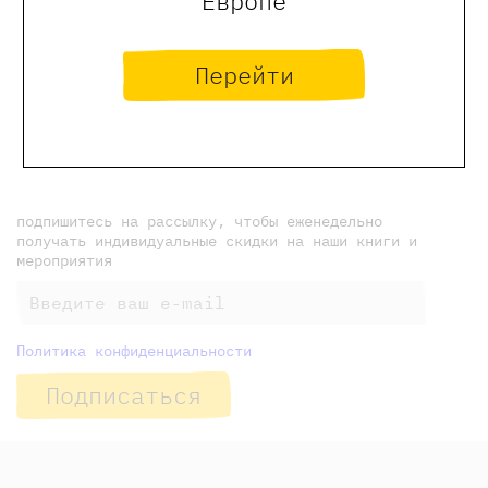
Европе
Фото @katenok.lovely
Перейти
← Предыдущая новость
новости Самоката
Следующая новость →
подпишитесь на рассылку, чтобы еженедельно
получать индивидуальные скидки на наши книги и
мероприятия
Политика конфиденциальности
Подписаться