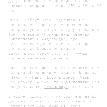
дадут пищу для размышлений. На все
книжки подборки — скидка 20%
с 19 по 25
июня.
Малыши найдут здесь удивительные
приключения: про неугомонных свинок и
невероятную летающую кенгуру в сказках
Томи Унгерера
«Приключения семейки
Хрюллопсов»
и
«Аделаида»
, про
путешествие Жужи и Коровки, которое
началось от безысходности, а
закончилось морем счастья —
«Жужа и
Коровка заплывают далеко»
.
Читатели постарше оценят пронзительные
истории
«Глаз волка»
Даниэля Пеннака,
«Пакс»
и
«Пакс. Дорога домой»
Сары
Пеннипакер,
«Река, текущая вспять»
Жан-
Клода Мурлева,
«Лампёшку»
Аннет Схап.
Старшие подростки и их родители найдут
для себя стопку отличных романов, в
которой есть приключения, драмы,