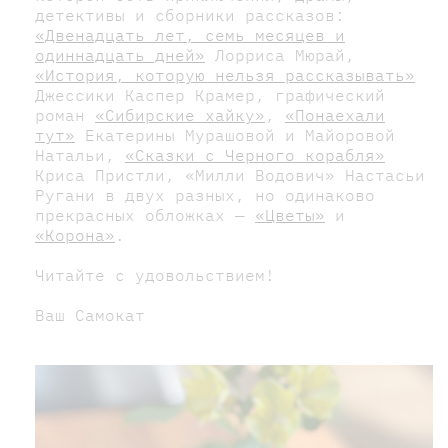
детективы и сборники рассказов:
«Двенадцать лет, семь месяцев и
одиннадцать дней»
Лорриса Мюрай,
«История, которую нельзя рассказывать»
Джессики Каспер Крамер, графический
роман
«Сибирские хайку»
,
«Понаехали
тут»
Екатерины Мурашовой и Майоровой
Натальи,
«Сказки с Черного корабля»
Криса Пристли, «Милли Водович» Настасьи
Ругани в двух разных, но одинаково
прекрасных обложках —
«Цветы»
и
«Корона»
.
Читайте с удовольствием!
Ваш Самокат