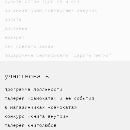
купить оптом (для юл и ип)
организаторам совместных закупок
оплата
доставка
возврат
как сделать заказ
подарочные сертификаты "дарить легко"
участвовать
программа лояльности
галерея «самоката» и ее события
в магазинчиках «самоката»
конкурс «книга внутри»
галерея книголюбов