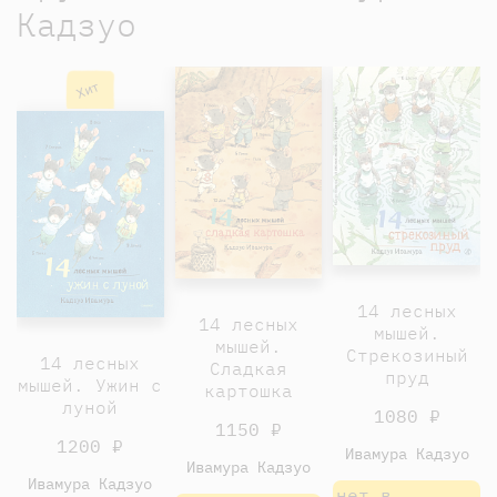
Кадзуо
Хит
14 лесных
14 лесных
мышей.
мышей.
Стрекозиный
14 лесных
Сладкая
пруд
мышей. Ужин с
картошка
луной
1080 ₽
1150 ₽
1200 ₽
Ивамура Кадзуо
Ивамура Кадзуо
Ивамура Кадзуо
нет в