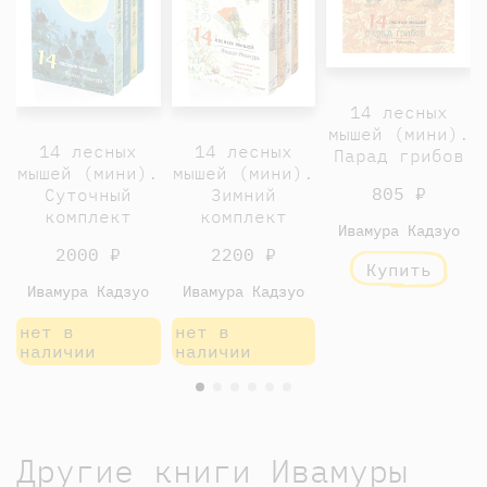
14 лесных
мышей (мини).
14 лесных
14 лесных
Парад грибов
мышей (мини).
мышей (мини).
805 ₽
Суточный
Зимний
комплект
комплект
Ивамура Кадзуо
2000 ₽
2200 ₽
Купить
Ивамура Кадзуо
Ивамура Кадзуо
нет в
нет в
наличии
наличии
Другие книги Ивамуры