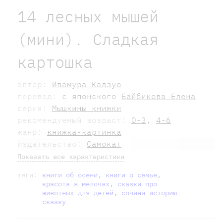
14 лесных мышей
(мини). Сладкая
картошка
автор:
Ивамура Кадзуо
перевод:
с японского
Байбикова Елена
серия:
Мышкины книжки
рекомендуемый возраст:
0-3
,
4-6
жанр:
книжка-картинка
издательство:
Самокат
Показать все характеристики
теги:
книги об осени
,
книги о семье
,
красота в мелочах
,
сказки про
животных для детей
,
сочини историю-
сказку