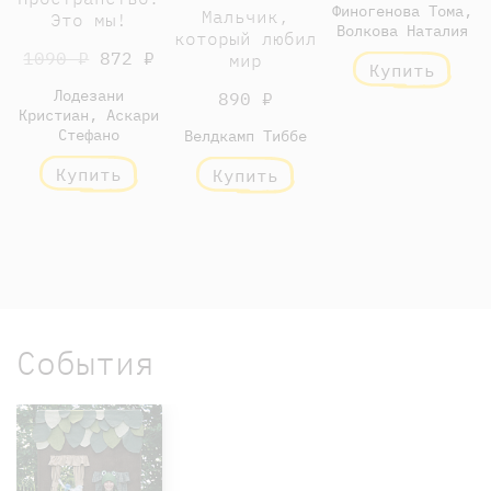
Финогенова Тома,
Мальчик,
Это мы!
Волкова Наталия
который любил
1090 ₽
872 ₽
мир
Купить
Лодезани
890 ₽
Кристиан, Аскари
Стефано
Велдкамп Тиббе
Купить
Купить
События