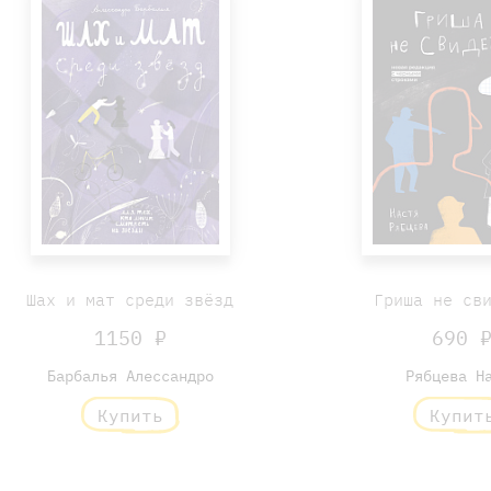
Шах и мат среди звёзд
Гриша не св
1150 ₽
690 
Барбалья Алессандро
Рябцева Н
Купить
Купит