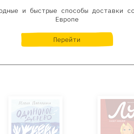
одные и быстрые способы доставки с
Европе
Война Катрин. Графический
Поиск звука. 
роман
800 ₽
17
1300 ₽
670 ₽
Перейти
Дашевская 
Бийе Юлия, Фовель Клер
Купит
Купить