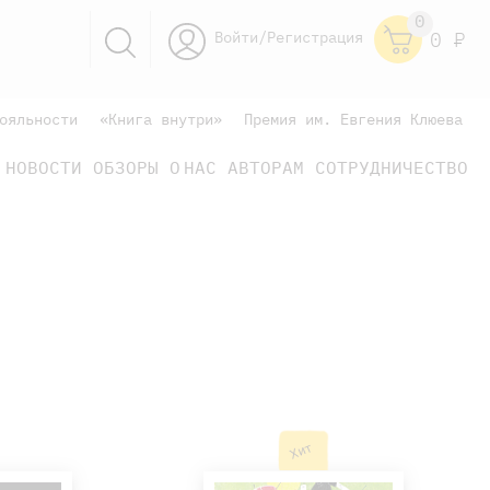
0
Войти/Регистрация
0
Р
ояльности
«Книга внутри»
Премия им. Евгения Клюева
НОВОСТИ
ОБЗОРЫ
О НАС
АВТОРАМ
СОТРУДНИЧЕСТВО
научно-популярные
не только книжки
книги
Хит