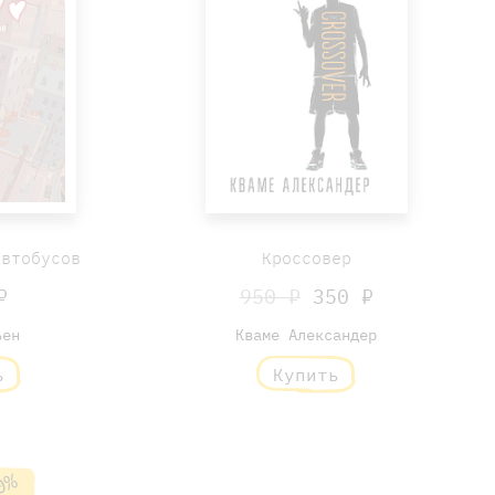
автобусов
Кроссовер
₽
950 ₽
350 ₽
ьен
Кваме Александер
ь
Купить
0%