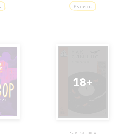
ь
Купить
18+
р
Как слышно