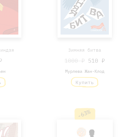
ниндзя
Зимняя битва
₽
1000 ₽
510 ₽
ьен
Мурлева Жан-Клод
ь
Купить
-63%