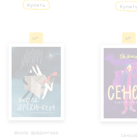
Купить
Купит
Хит
Хит
Школа Шрёдингера
Сенсо