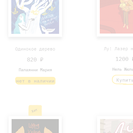
Лу! Лазер 
Одинокое дерево
1200 
820 ₽
Нель Жюл
Папаянни Мария
Купит
нет в наличии
Хит