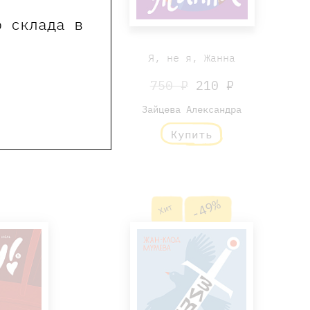
о склада в
Творогов
Я, не я, Жанна
0 ₽
750 ₽
210 ₽
Нина
Зайцева Александра
ь
Купить
-49%
Хит