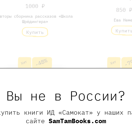
1000 ₽
850 
вторы сборника рассказов «Школа
Ева Нем
Шрёдингера»
Купит
Купить
-48%
-7
Хит
Хит
Вы не в России?
купить книги ИД «Самокат» у наших п
сайте
SamTamBooks.com