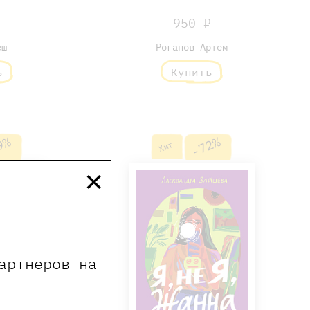
₽
950 ₽
еш
Роганов Артем
ь
Купить
9%
-72%
Хит
×
артнеров на