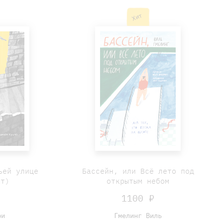
Хит
ьей улице
Бассейн, или Всё лето под
ет)
открытым небом
₽
1100 ₽
ри
Гмелинг Виль