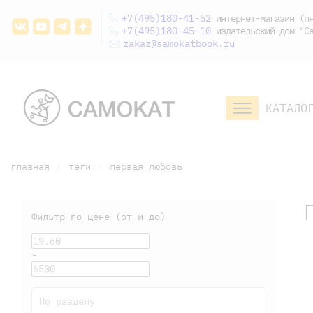
+7(495)180-41-52
интернет-магазин (пн
+7(495)180-45-10
издательский дом "Са
zakaz@samokatbook.ru
КАТАЛО
малышам и
младшим школьникам
дошкольникам
главная
теги
первая любовь
Фильтр по цене (от и до)
-
По разделу