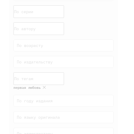
По возрасту
По издательству
первая любовь
По году издания
По языку оригинала
По иллюстратору