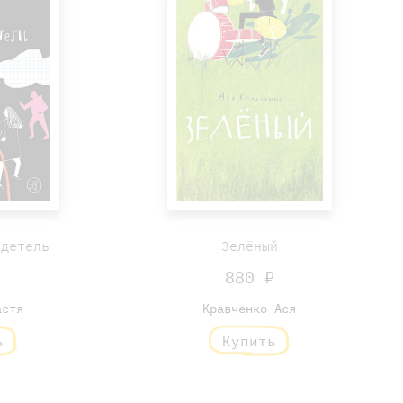
идетель
Зелёный
₽
880 ₽
астя
Кравченко Ася
ь
Купить