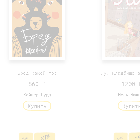
Бред какой-то!
Лу! Кладбище 
860 ₽
1200 
Кёйпер Шурд
Нель Жюл
Купить
Купит
-67%
-2
Хит
Хит