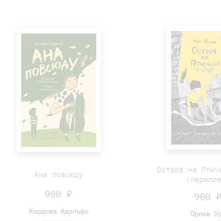
Остров на Птич
Ана повсюду
(перепл
900 ₽
900 
Кордова Адольфо
Орлев У