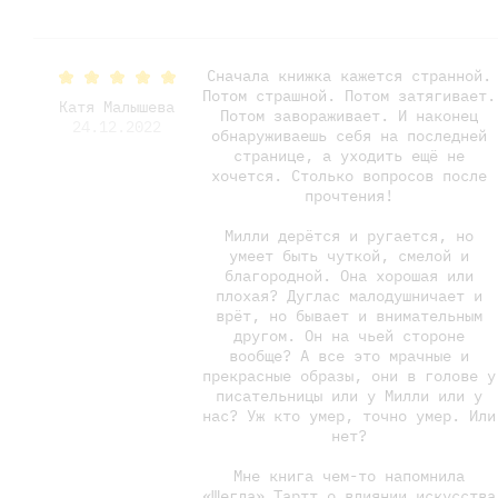
Сначала книжка кажется странной.
Потом страшной. Потом затягивает.
Катя Малышева
Потом завораживает. И наконец
24.12.2022
обнаруживаешь себя на последней
странице, а уходить ещё не
хочется. Столько вопросов после
прочтения!
Милли дерётся и ругается, но
умеет быть чуткой, смелой и
благородной. Она хорошая или
плохая? Дуглас малодушничает и
врёт, но бывает и внимательным
другом. Он на чьей стороне
вообще? А все это мрачные и
прекрасные образы, они в голове у
писательницы или у Милли или у
нас? Уж кто умер, точно умер. Или
нет?
Мне книга чем-то напомнила
«Щегла» Тартт о влиянии искусства