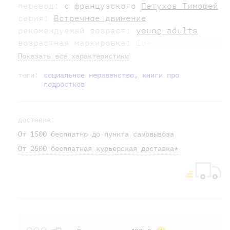
перевод:
с французского
Петухов Тимофей
серия:
Встречное движение
рекомендуемый возраст:
young adults
возрастная маркировка:
16+
Показать все характеристики
теги:
социальное неравенство
,
книги про
подростков
доставка:
От 1500 бесплатно до пункта самовывоза
От 2500 бесплатная курьерская доставка*