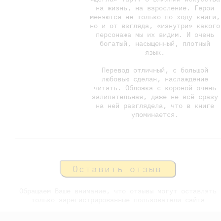
на жизнь, на взросление. Герои
меняются не только по ходу книги,
но и от взгляда, «изнутри» какого
персонажа мы их видим. И очень
богатый, насыщенный, плотный
язык.
Перевод отличный, с большой
любовью сделан, наслаждение
читать. Обложка с короной очень
залипательная, даже не всё сразу
на ней разглядела, что в книге
упоминается.
Оставить отзыв
Обращаем Ваше внимание, что отзывы могут оставлять
только зарегистрированные пользователи сайта