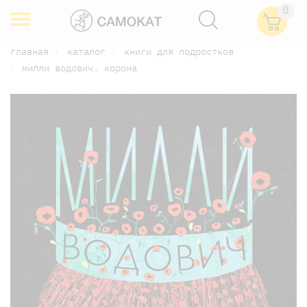
0
главная
каталог
книги для подростков
милли водович. корона