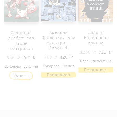
Крепкий
Дело о
Сахарный
Орешечко. Без
Маленьком
диабет под
фильтров.
принце
твоим
Сезон 1
контролем
1200 ₽
720 ₽
700 ₽
420 ₽
950 ₽
760 ₽
Бове Клементина
Комарова Ксения
Соколова Евгения
Предзаказ
Предзаказ
Купить