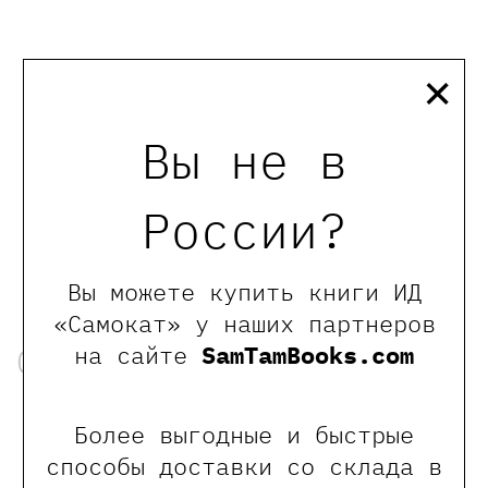
×
Вы не в
награды
России?
Премия Sorcières,
2021 год
Вы можете купить книги ИД
«Самокат» у наших партнеров
на сайте
SamTamBooks.com
Об авторах
Более выгодные и быстрые
способы доставки со склада в