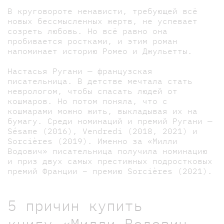
В круговороте ненависти, требующей всё
новых бессмысленных жертв, не успевает
созреть любовь. Но всё равно она
пробивается ростками, и этим роман
напоминает историю Ромео и Джульетты.
Настасья Ругани — французская
писательница. В детстве мечтала стать
неврологом, чтобы спасать людей от
кошмаров. Но потом поняла, что с
кошмарами можно жить, выкладывая их на
бумагу. Среди номинаций и премий Ругани —
Sésame (2016), Vendredi (2018, 2021) и
Sorcières (2019). Именно за «Милли
Водович» писательница получила номинацию
и приз двух самых престижных подростковых
премий Франции – премию Sorcières (2021).
5 причин купить
книгу «Милли Водович.