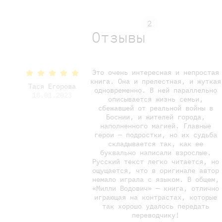
2
Отзывы
Это очень интересная и непростая
книга. Она и прелестная, и жуткая
Тася Егорова
одновременно. В ней параллельно
18.01.2023
описывается жизнь семьи,
сбежавшей от реальной войны в
Боснии, и жителей города,
наполненного магией. Главные
герои — подростки, но их судьба
складывается так, как ее
буквально написали взрослые.
Русский текст легко читается, но
ощущается, что в оригинале автор
немало играла с языком. В общем,
«Милли Водович» — книга, отлично
играющая на контрастах, которые
так хорошо удалось передать
переводчику!