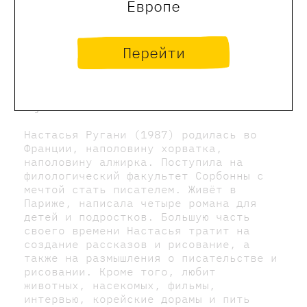
Европе
Перейти
Ругани Настасья
Настасья Ругани (1987) родилась во
Франции, наполовину хорватка,
наполовину алжирка. Поступила на
филологический факультет Сорбонны с
мечтой стать писателем. Живёт в
Париже, написала четыре романа для
детей и подростков. Большую часть
своего времени Настасья тратит на
создание рассказов и рисование, а
также на размышления о писательстве и
рисовании. Кроме того, любит
животных, насекомых, фильмы,
интервью, корейские дорамы и пить