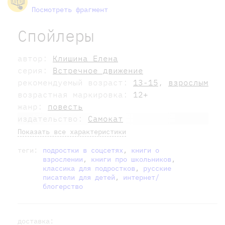
Посмотреть фрагмент
Спойлеры
автор:
Клишина Елена
серия:
Встречное движение
рекомендуемый возраст:
13-15
,
взрослым
возрастная маркировка:
12+
жанр:
повесть
издательство:
Самокат
Показать все характеристики
теги:
подростки в соцсетях
,
книги о
взрослении
,
книги про школьников
,
классика для подростков
,
русские
писатели для детей
,
интернет/
блогерство
доставка: