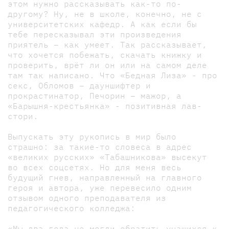
этом нужно рассказывать как-то по-
другому? Ну, не в школе, конечно, не с
университетских кафедр. А как если бы
тебе пересказывал эти произведения
приятель – как умеет. Так рассказывает,
что хочется побежать, скачать книжку и
проверить, врёт ли он или на самом деле
там так написано. Что «Бедная Лиза» - про
секс, Обломов – дауншифтер и
прокрастинатор, Печорин – мажор, а
«Барышня-крестьянка» - позитивная лав-
стори.
Выпускать эту рукопись в мир было
страшно: за такие-то словеса в адрес
«великих русских» «Табашникова» высекут
во всех соцсетях. Но для меня весь
будущий гнев, направленный на главного
героя и автора, уже перевесило одним
отзывом одного преподавателя из
педагогического колледжа:
«Мы два года не могли обратить учащихся к