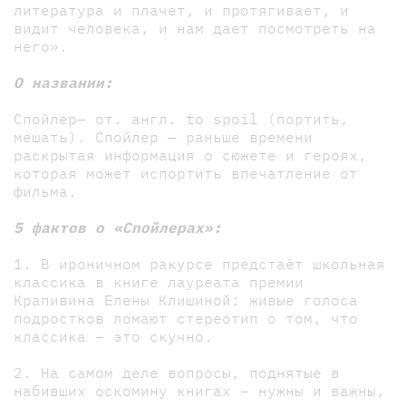
литература и плачет, и протягивает, и
видит человека, и нам дает посмотреть на
него».
О названии:
Спойлер— от. англ. to spoil (портить,
мешать). Спойлер — раньше времени
раскрытая информация о сюжете и героях,
которая может испортить впечатление от
фильма.
5 фактов о «Спойлерах»:
1. В ироничном ракурсе предстаёт школьная
классика в книге лауреата премии
Крапивина Елены Клишиной: живые голоса
подростков ломают стереотип о том, что
классика – это скучно.
2. На самом деле вопросы, поднятые в
набивших оскомину книгах – нужны и важны,