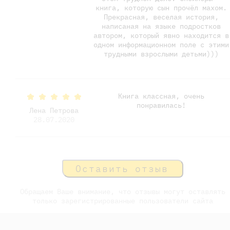
книга, которую сын прочёл махом.
Прекрасная, веселая история,
написаная на языке подростков
автором, который явно находится в
одном информационном поле с этими
трудными взрослыми детьми)))
Книга классная, очень
понравилась!
Лена Петрова
28.07.2020
Оставить отзыв
Обращаем Ваше внимание, что отзывы могут оставлять
только зарегистрированные пользователи сайта