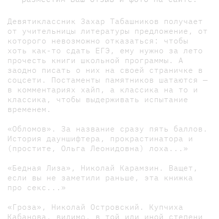
Девятиклассник Захар Табашников получает
от учительницы литературы предложение, от
которого невозможно отказаться: чтобы
хоть как-то сдать ЕГЭ, ему нужно за лето
прочесть книги школьной программы. А
заодно писать о них на своей страничке в
соцсети. Постаменты памятников шатаются —
в комментариях хайп, а классика на то и
классика, чтобы выдерживать испытание
временем.
«Обломов». За название сразу пять баллов.
История дауншифтера, прокрастинатора и
(простите, Ольга Леонидовна) лоха...»
«Бедная Лиза», Николай Карамзин. Ващет,
если вы не заметили раньше, эта книжка
про секс...»
«Гроза», Николай Островский. Купчиха
Кабанова, видимо, в той или иной степени