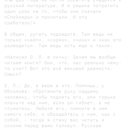
русской литературе. И я решила потратить
один урок на то, чтобы они скачали
«Спойлеры» и прочитали. И это
сработало!».
В общем, ругать подождите. Там ведь не
только «хайп», «сорян», «чики» и «как это
развидеть». Там ведь есть еще и такое:
«Написал О. Л. в личку: Зачем мы вообще
читаем книги? Они, что, нас реально чему-
то учат? Вот это всё вековой давности.
Смысл?
О. Л.: Да, я верю в это. Помнишь, у
Обломова: «Протяните руку падшему
человеку, чтобы поднять его, или горько
плачьте над ним, если он гибнет, а не
глумитесь. Любите его, помните в нем
самого себя, и обращайтесь с ним, как с
собой, - тогда я стану вас читать и
склоню перед вами голову». Русская