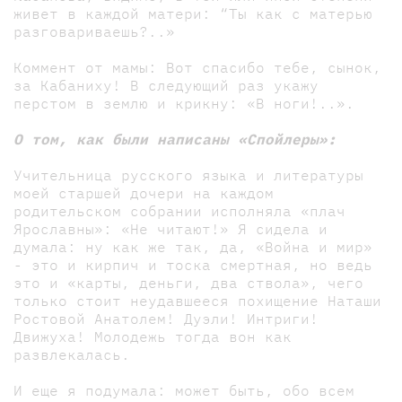
живет в каждой матери: “Ты как с матерью
разговариваешь?..»
Коммент от мамы: Вот спасибо тебе, сынок,
за Кабаниху! В следующий раз укажу
перстом в землю и крикну: «В ноги!..».
О том, как были написаны «Спойлеры»:
Учительница русского языка и литературы
моей старшей дочери на каждом
родительском собрании исполняла «плач
Ярославны»: «Не читают!» Я сидела и
думала: ну как же так, да, «Война и мир»
- это и кирпич и тоска смертная, но ведь
это и «карты, деньги, два ствола», чего
только стоит неудавшееся похищение Наташи
Ростовой Анатолем! Дуэли! Интриги!
Движуха! Молодежь тогда вон как
развлекалась.
И еще я подумала: может быть, обо всем