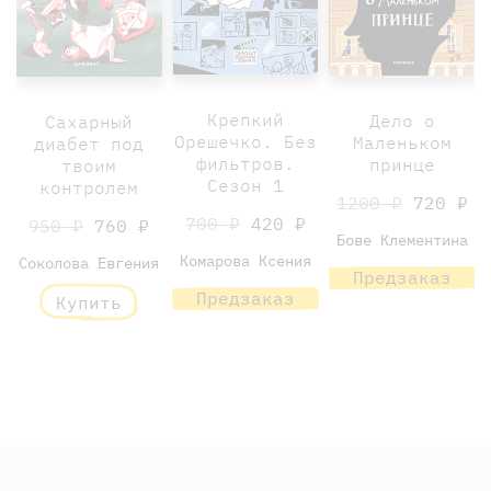
Крепкий
Дело о
Сахарный
Орешечко. Без
Маленьком
диабет под
фильтров.
принце
твоим
Сезон 1
контролем
1200 ₽
720 ₽
700 ₽
420 ₽
950 ₽
760 ₽
Бове Клементина
Комарова Ксения
Соколова Евгения
Предзаказ
Предзаказ
Купить