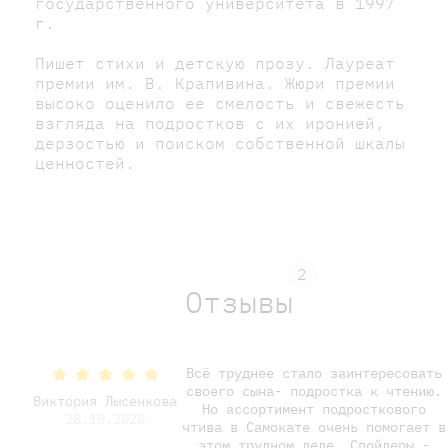
государственного университета в 1997
г.
Пишет стихи и детскую прозу. Лауреат
премии им. В. Крапивина. Жюри премии
высоко оценило ее смелость и свежесть
взгляда на подростков с их иронией,
дерзостью и поиском собственной шкалы
ценностей.
2
Отзывы
Всё труднее стало заинтересовать
своего сына- подростка к чтению.
Виктория Лысенкова
Но ассортимент подросткового
28.10.2020
чтива в Самокате очень помогает в
этом трудном деле. Спойлеры -