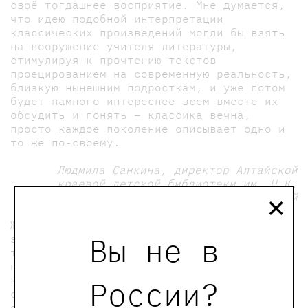
своё тогдашнее восприятие. Мне думается,
что идею подобной интерпретации
классических произведений могли бы взять
на вооружение учителя литературы,
стимулируя к прочтению текстов
проецированием на современную реальность,
близкую нынешним подросткам, и уже потом
будет намного интереснее всем вместе их
обсудить и понять – классика вечна,
просто каждое поколение описывает одно и
то же по-своему.
Людмила Санкина, директор Алтайской
краевой детской библиотеки им. Н.К.
×
Крупской
Жизнь человека XXI века подчиняется
Вы не в
законам экшена: увеличиваются скорости,
требуется постоянная концентрация,
невозможно прожить без умений выходить из
кризисных ситуаций и справляться со
России?
стрессами. Все труднее ответить на вопрос
о том, зачем в этом сложном и запутанном