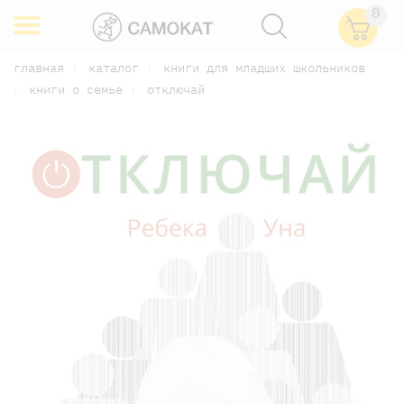
0
главная
каталог
книги для младших школьников
книги о семье
отключай