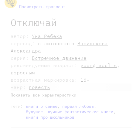
Посмотреть фрагмент
Отключай
автор:
Уна Ребека
перевод:
с литовского
Василькова
Александра
серия:
Встречное движение
рекомендуемый возраст:
young adults
,
взрослым
возрастная маркировка:
16+
жанр:
повесть
Показать все характеристики
теги:
книги о семье
,
первая любовь
,
будущее
,
лучшие фантастические книги
,
книги про школьников