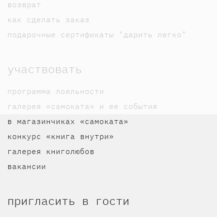
возврат
как сделать заказ
подарочные сертификаты "дарить легко"
участвовать
программа лояльности
галерея «самоката» и ее события
в магазинчиках «самоката»
конкурс «книга внутри»
галерея книголюбов
вакансии
пригласить в гости