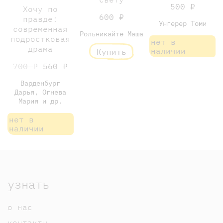
500 ₽
Хочу по
600 ₽
правде:
Унгерер Томи
современная
Рольникайте Маша
подростковая
нет в
драма
наличии
Купить
700 ₽
560 ₽
Варденбург
Дарья, Огнева
Мария и др.
нет в
наличии
узнать
о нас
контакты