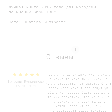
Лучшая книга 2015 года для молодежи
по мнению жюри IBBY.
Фото: Justina Suminaite.
1
Отзывы
Прочла на одном дыхании. Плакала
в какие-то моменты и никак не
Наталья Куприянова
могла оторваться от сюжета. Очень
09.10.2021
запомнился момент про защитную
оболочку героев, будто всегда в
тонких перчатках, только они не
на руках, а на всем теле…не
можешь пораниться, но и
почувствовать воду, текстуру