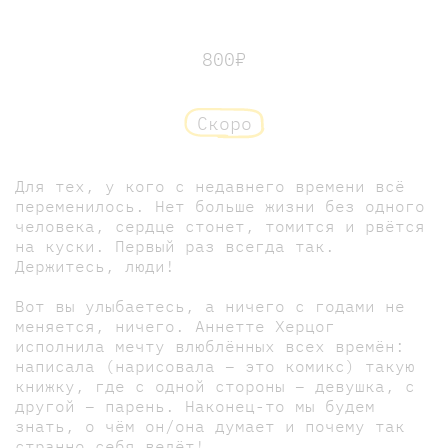
800₽
Скоро
Для тех, у кого с недавнего времени всё
переменилось. Нет больше жизни без одного
человека, сердце стонет, томится и рвётся
на куски. Первый раз всегда так.
Держитесь, люди!
Вот вы улыбаетесь, а ничего с годами не
меняется, ничего. Аннетте Херцог
исполнила мечту влюблённых всех времён:
написала (нарисовала – это комикс) такую
книжку, где с одной стороны – девушка, с
другой – парень. Наконец-то мы будем
знать, о чём он/она думает и почему так
странно себя ведёт!