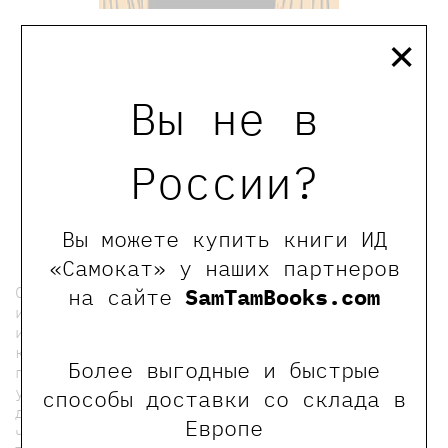
×
Кёйпер Шурд
Бред какой-то!
Вы не в
России?
860₽
Купить
Вы можете купить книги ИД
«Самокат» у наших партнеров
Салли Мо не думала, что невероятная
на сайте
SamTamBooks.com
история, которая живёт в её голове –
история любви. Эта девочка не очень хочет
коммуницировать с реальным миром, ей там
Более выгодные и быстрые
плохо. Она до такой степени хотела бы
укрыться в своём мире, что тут явно нужен
способы доставки со склада в
доктор. А доктор Блум наверняка понял,
Европе
что имеет дело с будущей писательницей.