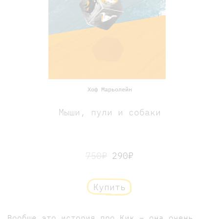
Хоф Марьолейн
Мыши, пули и собаки
750₽
290₽
Купить
Вообще это история про Кик – она очень