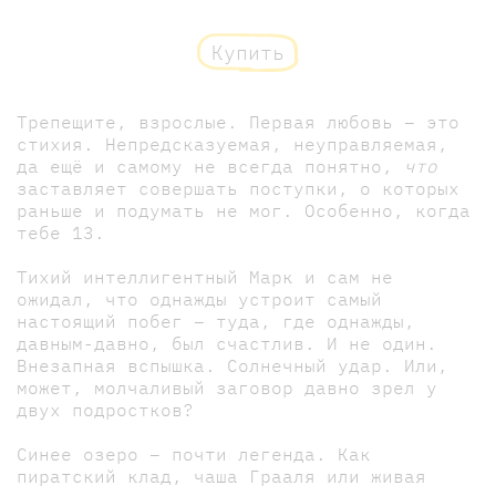
Купить
Трепещите, взрослые. Первая любовь – это
стихия. Непредсказуемая, неуправляемая,
да ещё и самому не всегда понятно,
что
заставляет совершать поступки, о которых
раньше и подумать не мог. Особенно, когда
тебе 13.
Тихий интеллигентный Марк и сам не
ожидал, что однажды устроит самый
настоящий побег – туда, где однажды,
давным-давно, был счастлив. И не один.
Внезапная вспышка. Солнечный удар. Или,
может, молчаливый заговор давно зрел у
двух подростков?
Синее озеро – почти легенда. Как
пиратский клад, чаша Грааля или живая