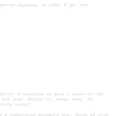
двигам ощущаешь на себе. И да, они
ается. И каникулы на даче с чьими-то там
 всё хуже. Бертик-то, между нами, не
мотать назад?
я в средоточие мирового зла. Чмухи об этом