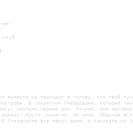
стиан
 клуб
₽
то момента не приходит в голову, что твой луч
тастрофа. В секретном Гнездодоме, который так
енсу, настали чёрные дни. Точнее, они настали
 заказу! Круто, конечно. Но мало. Обдумав всё
 В Гнездодоме всё вверх дном, а каникулы на о