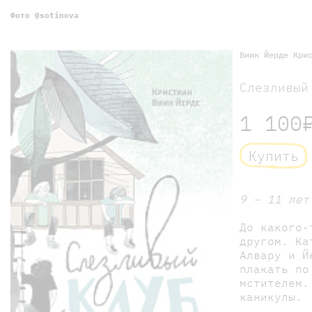
Фото @sotinova
Виик Йерде Кри
Слезливый
1 100
Купить
9 – 11 лет
До какого-
другом. Ка
Алвару и Й
плакать по
мстителем.
каникулы.