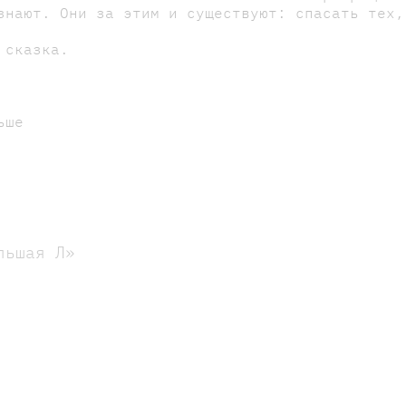
знают. Они за этим и существуют: спасать тех,
 сказка.
ьше
льшая Л»