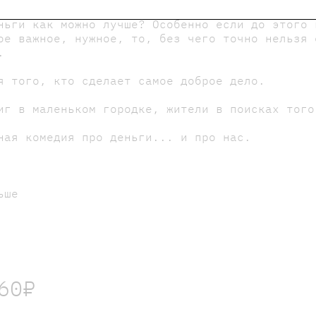
борщица с сыном-подростком выиграли в лотерею
ньги как можно лучше? Особенно если до этого 
ое важное, нужное, то, без чего точно нельзя 
.
я того, кто сделает самое доброе дело.
иг в маленьком городке, жители в поисках того
ная комедия про деньги... и про нас.
ьше
60₽