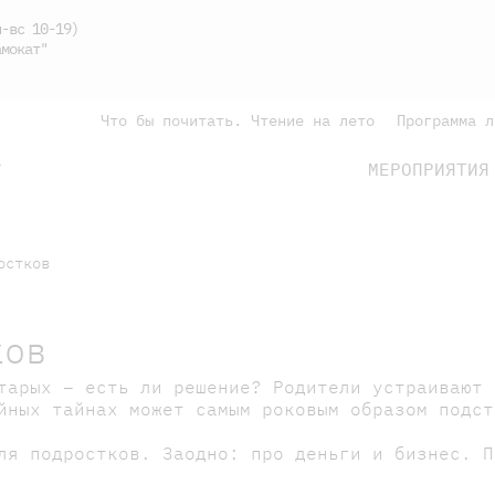
-вс 10-19)
мокат"
Что бы почитать. Чтение на лето
Программа л
МЕРОПРИЯТИЯ
Г
подросткам
родителям
остков
ков
тарых – есть ли решение? Родители устраивают 
ейных тайнах может самым роковым образом подс
ля подростков. Заодно: про деньги и бизнес. П