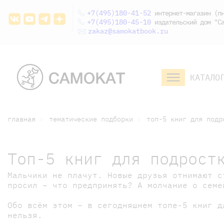
+7(495)180-41-52
интернет-магазин (пн
+7(495)180-45-10
издательский дом "Са
zakaz@samokatbook.ru
КАТАЛО
малышам и
младшим школьникам
дошкольникам
главная
тематические подборки
топ-5 книг для подр
Топ-5 книг для подрост
Мальчики не плачут. Новые друзья отнимают с
просил – что предпринять? А молчание о сем
Обо всём этом – в сегодняшнем топе-5 книг д
нельзя.