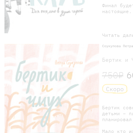
Финал буде
настоящие.
Читать дал
Соукупова Петр
Бертик и 
750₽
6
Скоро
Бертик сов
детьми – п
планировал
Мало кто и