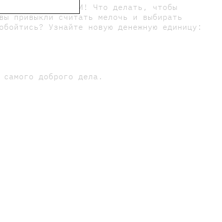
 состояние и... И! Что делать, чтобы
вы привыкли считать мелочь и выбирать
обойтись? Узнайте новую денежную единицу:
 самого доброго дела.