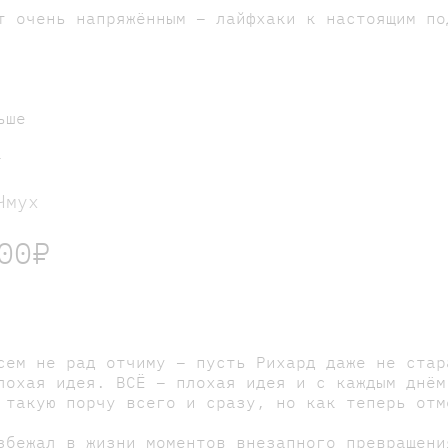
т очень напряжённым – лайфхаки к настоящим по
ьше
а
Чмух
00₽
сем не рад отчиму – пусть Рихард даже не стар
лохая идея. ВСЁ – плохая идея и с каждым днём
 такую порчу всего и сразу, но как теперь от
збежал в жизни моментов внезапного превращени