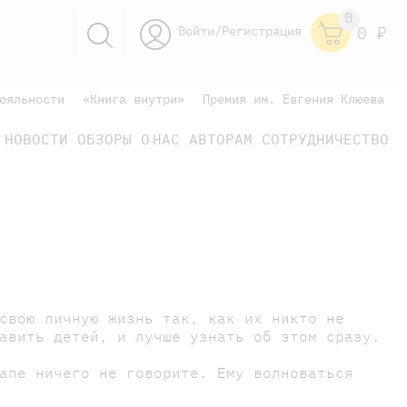
0
Войти/Регистрация
0
Р
ояльности
«Книга внутри»
Премия им. Евгения Клюева
НОВОСТИ
ОБЗОРЫ
О НАС
АВТОРАМ
СОТРУДНИЧЕСТВО
научно-популярные
не только книжки
книги
свою личную жизнь так, как их никто не
тавить детей, и лучше узнать об этом сразу.
апе ничего не говорите. Ему волноваться