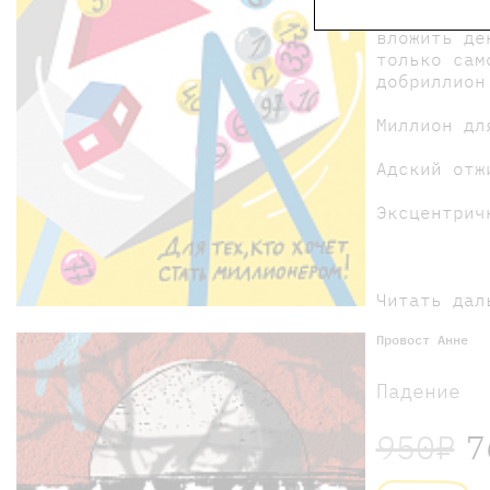
Скромная у
вложить де
только сам
добриллион
Миллион дл
Адский отж
Эксцентрич
Читать дал
Провост Анне
Падение
950₽
7