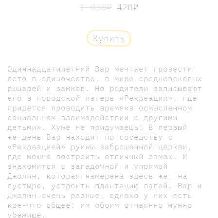
1 050₽
420₽
Купить
Одиннадцатилетний Вар мечтает провести
лето в одиночестве, в мире средневековых
рыцарей и замков. Но родители записывают
его в городской лагерь «Рекреация», где
придется проводить время«в осмысленном
социальном взаимодействии с другими
детьми». Хуже не придумаешь! В первый
же день Вар находит по соседству с
«Рекреацией» руины заброшенной церкви,
где можно построить отличный замок. И
знакомится с загадочной и упрямой
Джолин, которая намерена здесь же, на
пустыре, устроить плантацию папай. Вар и
Джолин очень разные, однако у них есть
кое-что общее: им обоим отчаянно нужно
убежище.