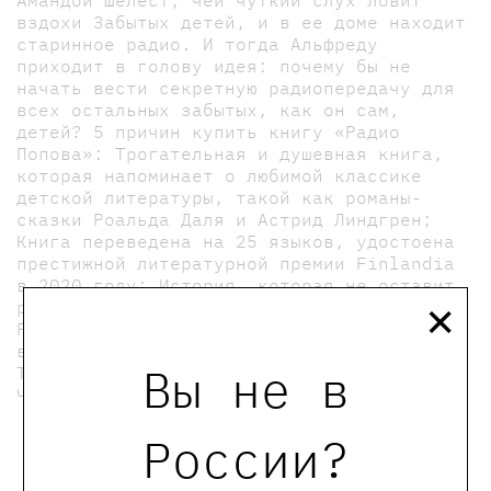
Амандой Шелест, чей чуткий слух ловит
вздохи Забытых детей, и в ее доме находит
старинное радио. И тогда Альфреду
приходит в голову идея: почему бы не
начать вести секретную радиопередачу для
всех остальных забытых, как он сам,
детей? 5 причин купить книгу «Радио
Попова»: Трогательная и душевная книга,
которая напоминает о любимой классике
детской литературы, такой как романы-
сказки Роальда Даля и Астрид Линдгрен;
Книга переведена на 25 языков, удостоена
престижной литературной премии Finlandia
в 2020 году; История, которая не оставит
×
равнодушными ни детей, ни взрослых;
Реалистичный сюжет с капелькой
волшебства; Перевод с финского Евгении
Вы не в
Тиновицкой.
Читать дальше
России?