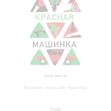
Мюрай Мари-Од
Кроваво-красная машинка
750₽